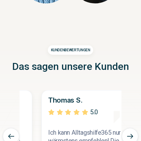
KUNDENBEWERTUNGEN
Das sagen unsere Kunden
Thomas S.
K
5.0
Ich kann Alltagshilfe365 nur
D
wärmstens empfehlen! Die
H