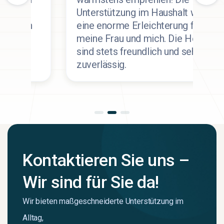
Unterstützung im Haushalt war
R
eine enorme Erleichterung für
m
meine Frau und mich. Die Helfer
k
sind stets freundlich und sehr
g
zuverlässig.
i
Kontaktieren Sie uns –
Wir sind für Sie da!
Wir bieten maßgeschneiderte Unterstützung im
Alltag,