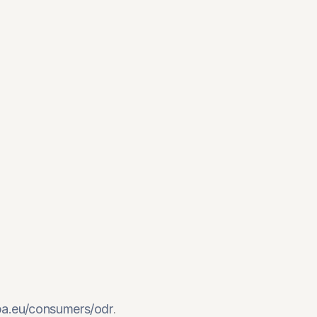
opa.eu/consumers/odr
.